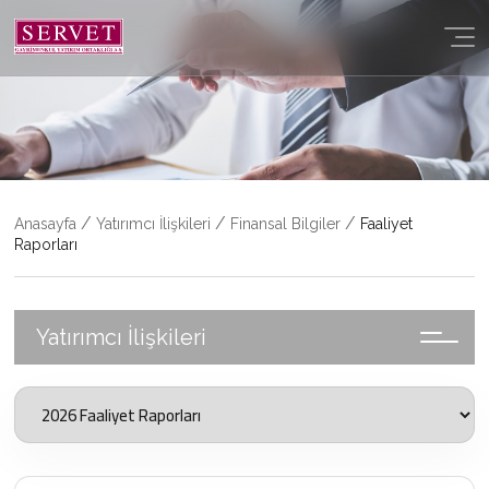
YATIRIMCI İLIŞKILERI
PORTFÖY
İLETIŞIM
/
/
/
Anasayfa
Yatırımcı İlişkileri
Finansal Bilgiler
Faaliyet
Raporları
Yatırımcı İlişkileri