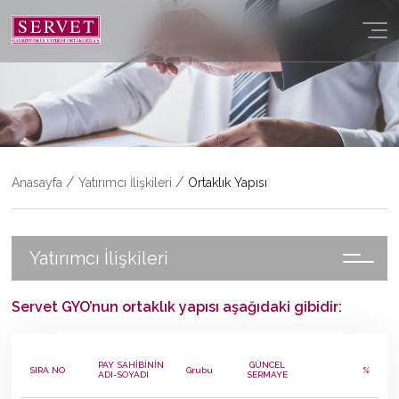
YATIRIMCI İLIŞKILERI
PORTFÖY
İLETIŞIM
/
/
Anasayfa
Yatırımcı İlişkileri
Ortaklık Yapısı
Yatırımcı İlişkileri
Servet GYO’nun ortaklık yapısı aşağıdaki gibidir:
PAY SAHİBİNİN
GÜNCEL
SIRA NO
Grubu
%
ADI-SOYADI
SERMAYE