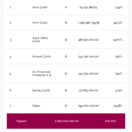
1
Avni Çelik
A
63.142.260,63
1,94%
2
Avni Çelik
B
1.290.982.739,38
39,72%
Ayşe Sibel
3
B
487.500.000,00
15,00%
Çelik
4
Ahmet Çelik
B
243.750.000,00
7,50%
Arı Finansal
5
B
243.750.000,00
7,50%
Kiralama A.Ş.
6
Şenay Çelik
B
121.875.000,00
3,75%
7
Diğer
B
799.000.000,00
24,58%
Toplam
3.250.000.000,00
100.00%