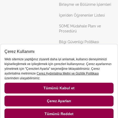
Birleşme ve Bölünme İşlemleri
İçeriden Öğrenenler Listesi
SOME Müdahale Planı ve
Prosedürü
Bilgi Güvenliği Politikası
Portföy
İletişim
Binalar
Projeler
İştirakler
Servet GYO Bir Sinpaş Grubu Kuruluşudur.
2026 © Servet GYO Tüm Hakları Saklıdır.